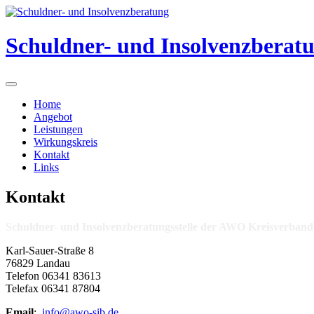
Skip
to
content
Schuldner- und Insolvenzberat
Home
Angebot
Leistungen
Wirkungskreis
Kontakt
Links
Kontakt
Schuldner- und Insolvenzberatungsstelle der AWO Kreisverband 
Karl-Sauer-Straße 8
76829 Landau
Telefon 06341 83613
Telefax 06341 87804
Email
:
info@awo-sib.de